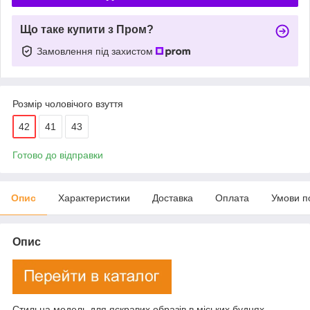
Що таке купити з Пром?
Замовлення під захистом
Розмір чоловічого взуття
42
41
43
Готово до відправки
Опис
Характеристики
Доставка
Оплата
Умови п
Опис
Стильна модель для яскравих образів в міських буднях.