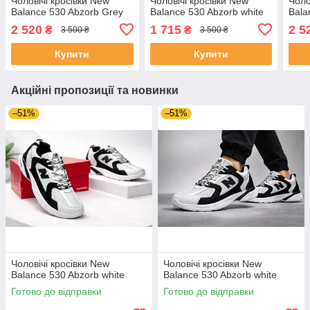
Чоловічі кросівки New
Чоловічі кросівки New
Чоло
Balance 530 Abzorb Grey
Balance 530 Abzorb white
Bala
2 520
1 715
2 5
₴
₴
3 500 ₴
3 500 ₴
Купити
Купити
Акційні пропозиції та новинки
–51%
–51%
Чоловічі кросівки New
Чоловічі кросівки New
Balance 530 Abzorb white
Balance 530 Abzorb white
Готово до відправки
Готово до відправки