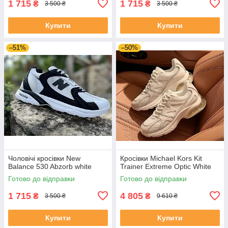
1 715
1 715
₴
₴
3 500 ₴
3 500 ₴
Купити
Купити
–51%
–50%
Чоловічі кросівки New
Кросівки Michael Kors Kit
Balance 530 Abzorb white
Trainer Extreme Optic White
Готово до відправки
Готово до відправки
1 715
4 805
₴
₴
3 500 ₴
9 610 ₴
Купити
Купити