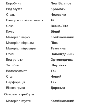
Виробник
New Balance
Вид взуття
Кросівки
Стать
Чоловіча
Розмір чоловічого взуття
42
Сезон
Весна/Літо
Колір
Білий
Матеріал верху
Комбінований
Матеріал підошви
Піна
Матеріал підкладки
Текстиль
Стиль
Повсякденний
Вид устілки
Ортопедична
Застібка
Шнурівка
Вологозахист
Так
Стан
Новий
Перфорація
Так
Вікова група
Доросла
Основні атрибути
Матеріал взуття
Комбінований