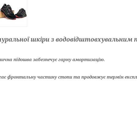
атуральної шкіри з водовідштовхувальним 
тична підошва забезпечує гарну амортизацію.
ігає фронтальну частину стопи та продовжує термін експ