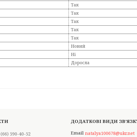
Так
Так
Так
Так
Так
Новий
Ні
Доросла
natalya100678@ukr.net
 (66) 590-40-52