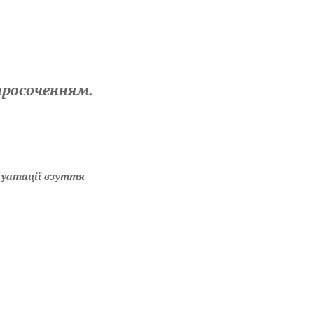
просоченням.
луатації взуття