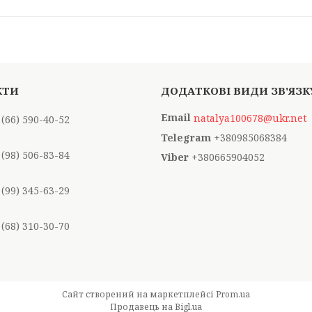
natalya100678@ukr.net
 (66) 590-40-52
+380985068384
 (98) 506-83-84
+380665904052
 (99) 345-63-29
 (68) 310-30-70
Сайт створений на маркетплейсі
Prom.ua
Продавець на Bigl.ua