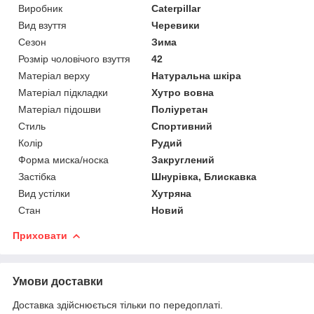
Виробник
Caterpillar
Вид взуття
Черевики
Сезон
Зима
Розмір чоловічого взуття
42
Матеріал верху
Натуральна шкіра
Матеріал підкладки
Хутро вовна
Матеріал підошви
Поліуретан
Стиль
Спортивний
Колір
Рудий
Форма миска/носка
Закруглений
Застібка
Шнурівка, Блискавка
Вид устілки
Хутряна
Стан
Новий
Приховати
Умови доставки
Доставка здійснюється тільки по передоплаті.