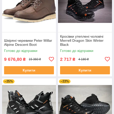
Кросівки утеплені чоловічі
Шкіряні черевики Peter Millar
Merrell Dragon Skin Winter
Alpine Descent Boot
Black
Готово до відправки
Готово до відправки
9 676,80
2 717
₴
₴
15 360 ₴
4 180 ₴
Купити
Купити
–35%
–33%