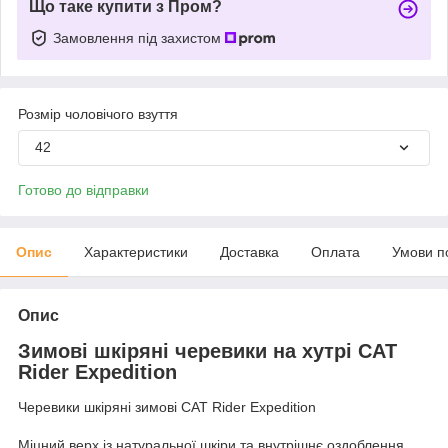
Що таке купити з Пром?
Замовлення під захистом
Розмір чоловічого взуття
42
Готово до відправки
Опис
Характеристики
Доставка
Оплата
Умови п
Опис
Зимові шкіряні черевики на хутрі CAT
Rider Expedition
Черевики шкіряні зимові CAT Rider Expedition
Міцний верх із натуральної шкіри та внутрішнє оздоблення