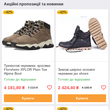
Акційні пропозиції та новинки
–42%
–42%
Трекінгові черевики, кросівки
Florsheim XPLOR Plain Toe
Зимові шкіряні чоловічі
Alpine Boot
черевики jax shoes
Готово до відправки
Готово до відправки
4 181,80
2 424,40
₴
₴
7 210 ₴
4 180 ₴
Купити
Купити
–42%
–42%