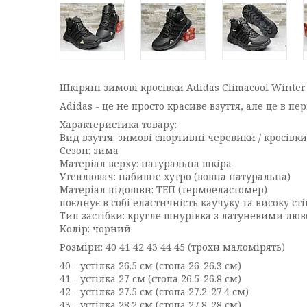
Шкіряні зимові кросівки Adidas Climacool Winter
Adidas - це не просто красиве взуття, але це в пе
Характеристика товару:
Вид взуття: зимові спортивні черевики / кросівки
Сезон: зима
Матеріал верху: натуральна шкіра
Утеплювач: набивне хутро (вовна натуральна)
Матеріал підошви: ТЕП (термоеластомер)
поєднує в собі еластичність каучуку та високу ст
Тип застібки: кругле шнурівка з латуневими лю
Колір: чорний
Розміри: 40 41 42 43 44 45 (трохи маломірять)
40 - устілка 26.5 см (стопа 26-26.3 см)
41 - устілка 27 см (стопа 26.5-26.8 см)
42 - устілка 27.5 см (стопа 27.2-27.4 см)
43 - устілка 28.2 см (стопа 27.8-28 см)