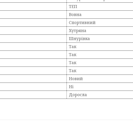
ТЕП
Вовна
Спортивний
Хутряна
Шнурівка
Так
Так
Так
Так
Новий
Ні
Доросла