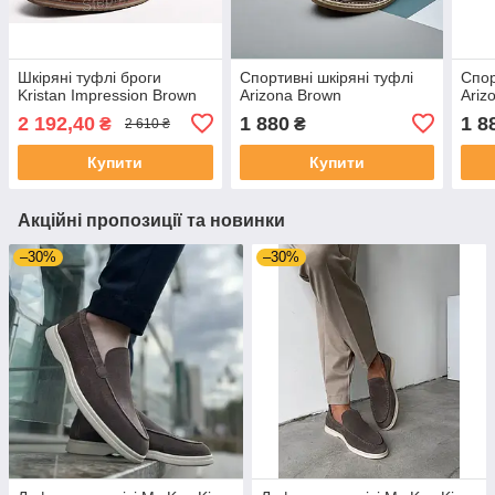
Шкіряні туфлі броги
Спортивні шкіряні туфлі
Спор
Kristan Impression Brown
Arizona Brown
Ariz
2 192,40
1 880
1 8
₴
₴
2 610 ₴
Купити
Купити
Акційні пропозиції та новинки
–30%
–30%