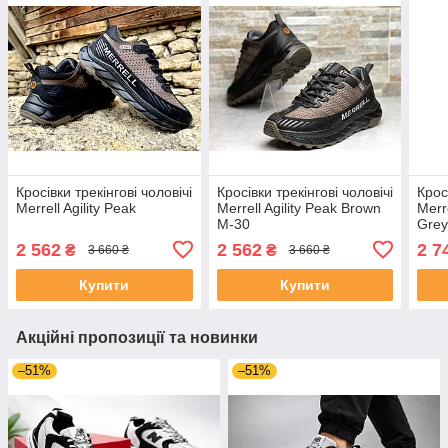
Кросівки трекінгові чоловічі
Кросівки трекінгові чоловічі
Крос
Merrell Agility Peak
Merrell Agility Peak Brown
Merre
М-30
Grey
2 562
2 562
2 7
₴
₴
3 660 ₴
3 660 ₴
Купити
Купити
Акційні пропозиції та новинки
–51%
–51%