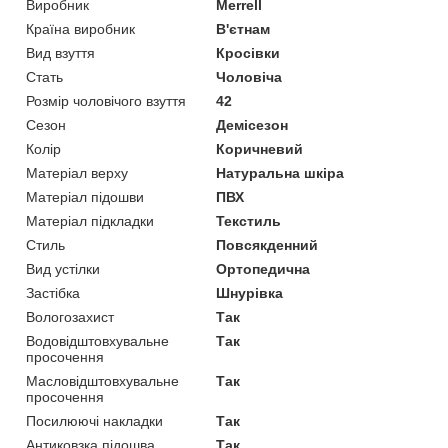
Виробник
Merrell
Країна виробник
В'єтнам
Вид взуття
Кросівки
Стать
Чоловіча
Розмір чоловічого взуття
42
Сезон
Демісезон
Колір
Коричневий
Матеріал верху
Натуральна шкіра
Матеріал підошви
ПВХ
Матеріал підкладки
Текстиль
Стиль
Повсякденний
Вид устілки
Ортопедична
Застібка
Шнурівка
Вологозахист
Так
Водовідштовхувальне
Так
просочення
Масловідштовхувальне
Так
просочення
Посилюючі накладки
Так
Антиковзка підошва
Так