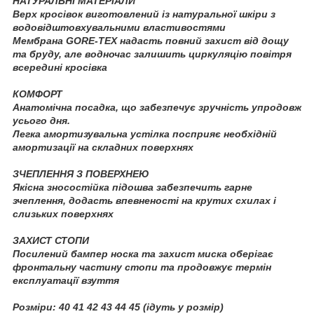
НАТУРАЛЬНІ МАТЕРІАЛИ
Верх кросівок виготовлений із натуральної шкіри з
водовідштовхувальними властивостями
Мембрана GORE-TEX надасть повний захист від дощу
та бруду, але водночас залишить циркуляцію повітря
всередині кросівка
КОМФОРТ
Анатомічна посадка, що забезпечує зручність упродовж
усього дня.
Легка амортизувальна устілка посприяє необхідній
амортизації на складних поверхнях
ЗЧЕПЛЕННЯ З ПОВЕРХНЕЮ
Якісна зносостійка підошва забезпечить гарне
зчеплення, додасть впевненості на крутих схилах і
слизьких поверхнях
ЗАХИСТ СТОПИ
Посилений бампер носка та захист миска оберігає
фронтальну частину стопи та продовжує термін
експлуатації взуття
Розміри: 40 41 42 43 44 45 (ідуть у розмір)