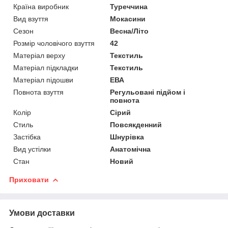
Країна виробник
Туреччина
Вид взуття
Мокасини
Сезон
Весна/Літо
Розмір чоловічого взуття
42
Матеріал верху
Текстиль
Матеріал підкладки
Текстиль
Матеріал підошви
ЕВА
Повнота взуття
Регульовані підйом і
повнота
Колір
Сірий
Стиль
Повсякденний
Застібка
Шнурівка
Вид устілки
Анатомічна
Стан
Новий
Приховати
Умови доставки