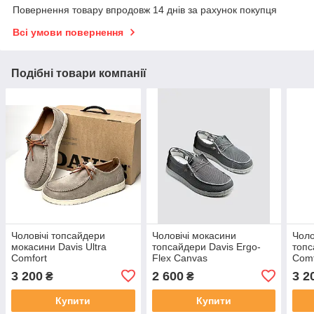
Повернення товару впродовж 14 днів за рахунок покупця
Всі умови повернення
Подібні товари компанії
Чоловічі топсайдери
Чоловічі мокасини
Чоло
мокасини Davis Ultra
топсайдери Davis Ergo-
топс
Comfort
Flex Canvas
Comf
3 200
2 600
3 2
₴
₴
Купити
Купити