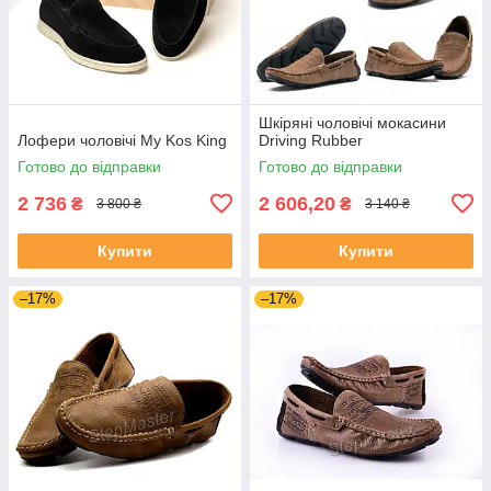
Шкіряні чоловічі мокасини
Лофери чоловічі My Kos King
Driving Rubber
Готово до відправки
Готово до відправки
2 736
2 606,20
₴
₴
3 800 ₴
3 140 ₴
Купити
Купити
–17%
–17%