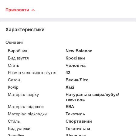
Приховати
Характеристики
Основні
Виробник
New Balance
Вид взуття
Кросівки
Стать
Чоловіча
Розмір чоловічого взуття
42
Сезон
Весна/Літо
Колір
Хакі
Матеріал верху
Натуральна шкіра/нубук/
текстиль
Матеріал підошви
ЕВА
Матеріал підкладки
Текстиль
Стиль
Спортивний
Вид устілки
Текстильна
Застібка
Шнурівка