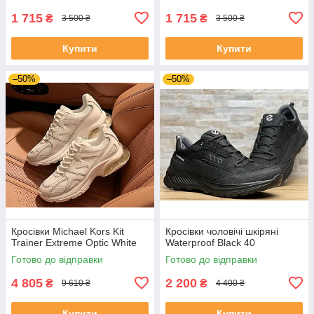
1 715
1 715
₴
₴
3 500 ₴
3 500 ₴
Купити
Купити
–50%
–50%
Кросівки Michael Kors Kit
Кросівки чоловічі шкіряні
Trainer Extreme Optic White
Waterproof Black 40
Готово до відправки
Готово до відправки
4 805
2 200
₴
₴
9 610 ₴
4 400 ₴
Купити
Купити