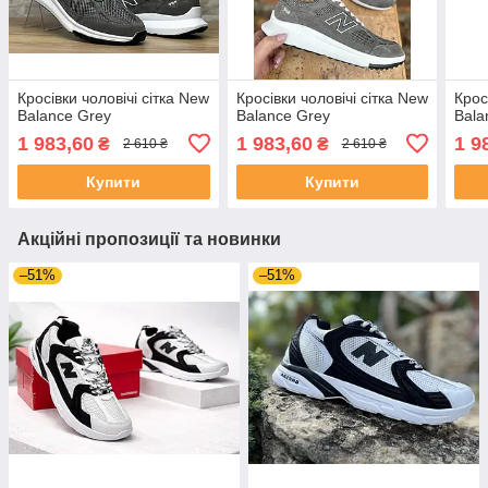
Кросівки чоловічі сітка New
Кросівки чоловічі сітка New
Крос
Balance Grey
Balance Grey
Bala
1 983,60
1 983,60
1 9
₴
₴
2 610 ₴
2 610 ₴
Купити
Купити
Акційні пропозиції та новинки
–51%
–51%