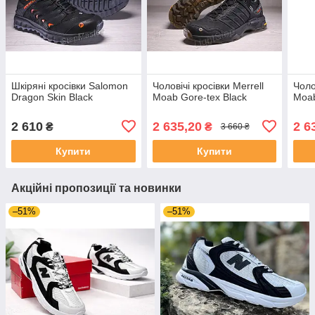
Шкіряні кросівки Salomon
Чоловічі кросівки Merrell
Чоло
Dragon Skin Black
Moab Gore-tex Black
Moab
2 610
2 635,20
2 6
₴
₴
3 660 ₴
Купити
Купити
Акційні пропозиції та новинки
–51%
–51%