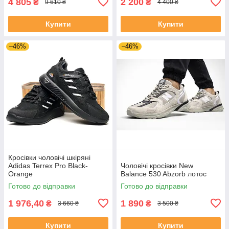
4 805
2 200
₴
₴
9 610 ₴
4 400 ₴
Купити
Купити
–46%
–46%
Кросівки чоловічі шкіряні
Adidas Terrex Pro Black-
Чоловічі кросівки New
Orange
Balance 530 Abzorb лотос
Готово до відправки
Готово до відправки
1 976,40
1 890
₴
₴
3 660 ₴
3 500 ₴
Купити
Купити