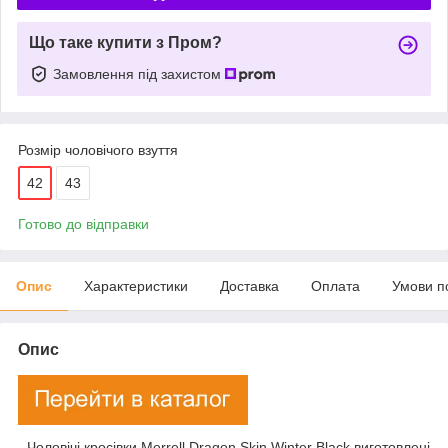
Що таке купити з Пром?
Замовлення під захистом
Розмір чоловічого взуття
42
43
Готово до відправки
Опис
Характеристики
Доставка
Оплата
Умови п
Опис
- Чоловічі кросівки Merrell Dragon Skin Winter Black виготовлені