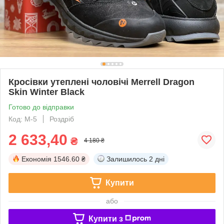
Кросівки утеплені чоловічі Merrell Dragon
Skin Winter Black
Готово до відправки
Код: М-5
Роздріб
2 633,40
₴
4 180 ₴
Економія
1546.60 ₴
Залишилось
2 дні
Купити
або
Купити з