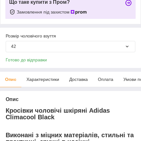
Що таке купити з Пром?
Замовлення під захистом
Розмір чоловічого взуття
42
Готово до відправки
Опис
Характеристики
Доставка
Оплата
Умови п
Опис
Кросівки чоловічі шкіряні Adidas
Climacool Black
Виконані з міцних матеріалів, стильні та