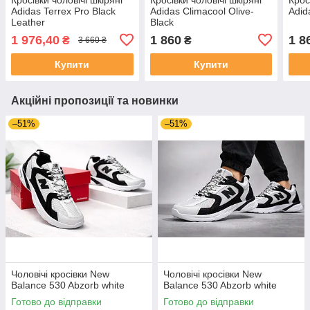
Adidas Terrex Pro Black
Adidas Climacool Olive-
Adid
Leather
Black
1 976,40
1 860
1 8
₴
₴
3 660 ₴
Купити
Купити
Акційні пропозиції та новинки
–51%
–51%
Чоловічі кросівки New
Чоловічі кросівки New
Balance 530 Abzorb white
Balance 530 Abzorb white
Готово до відправки
Готово до відправки