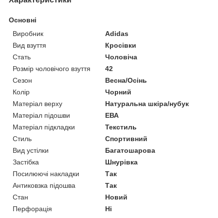
Основні
Виробник
Adidas
Вид взуття
Кросівки
Стать
Чоловіча
Розмір чоловічого взуття
42
Сезон
Весна/Осінь
Колір
Чорний
Матеріал верху
Натуральна шкіра/нубук
Матеріал підошви
ЕВА
Матеріал підкладки
Текстиль
Стиль
Спортивний
Вид устілки
Багатошарова
Застібка
Шнурівка
Посилюючі накладки
Так
Антиковзка підошва
Так
Стан
Новий
Перфорація
Ні