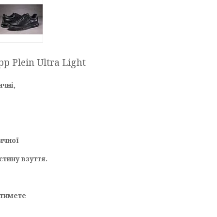
p Plein Ultra Light
ичні,
тичної
стину взуття.
атимете