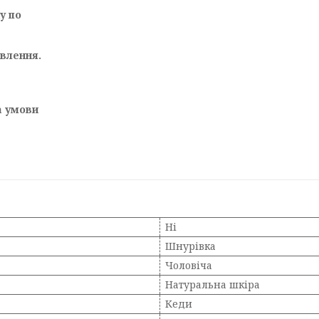
у по
овлення.
а умови
Ні
Шнурівка
Чоловіча
Натуральна шкіра
Кеди