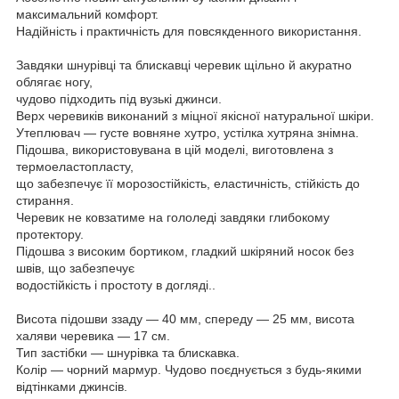
максимальний комфорт.
Надійність і практичність для повсякденного використання.
Завдяки шнурівці та блискавці черевик щільно й акуратно
облягає ногу,
чудово підходить під вузькі джинси.
Верх черевиків виконаний з міцної якісної натуральної шкіри.
Утеплювач — густе вовняне хутро, устілка хутряна знімна.
Підошва, використовувана в цій моделі, виготовлена з
термоеластопласту,
що забезпечує її морозостійкість, еластичність, стійкість до
стирання.
Черевик не ковзатиме на гололеді завдяки глибокому
протектору.
Підошва з високим бортиком, гладкий шкіряний носок без
швів, що забезпечує
водостійкість і простоту в догляді..
Висота підошви ззаду — 40 мм, спереду — 25 мм, висота
халяви черевика — 17 см.
Тип застібки — шнурівка та блискавка.
Колір — чорний мармур. Чудово поєднується з будь-якими
відтінками джинсів.