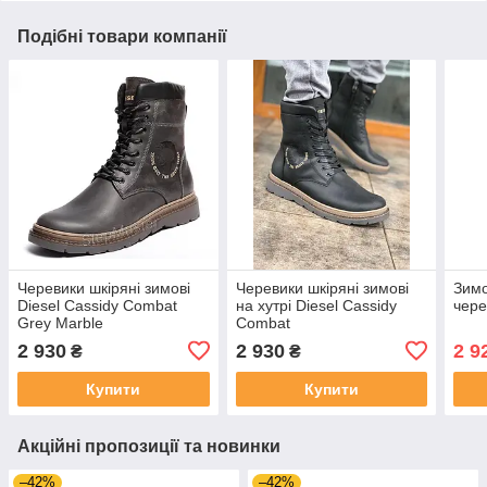
Подібні товари компанії
Черевики шкіряні зимові
Черевики шкіряні зимові
Зимо
Diesel Cassidy Combat
на хутрі Diesel Cassidy
чере
Grey Marble
Combat
2 930
2 930
2 9
₴
₴
Купити
Купити
Акційні пропозиції та новинки
–42%
–42%