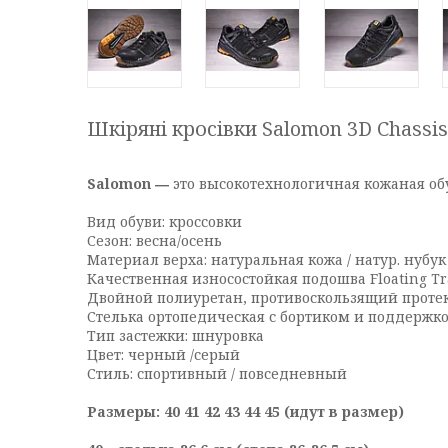
Шкіряні кросівки Salomon 3D Chassis
Salomon ―
это высокотехнологичная кожаная об
Вид обуви: кроссовки
Сезон: весна/осень
Материал верха: натуральная кожа / натур. нубук
Качественная износостойкая подошва Floating Tr
Двойной полиуретан, противоскользящий проте
Стелька ортопедическая с бортиком и поддержко
Тип застежки: шнуровка
Цвет: черный /серый
Стиль: спортивный / повседневный
Размеры: 40 41 42 43 44 45 (идут в размер)