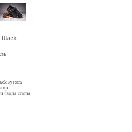
 Black
увь
ack System
ктор
й свода стопы