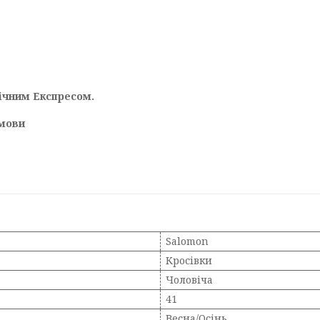
ічним Експресом.
мови
Salomon
Кросівки
Чоловіча
41
Весна/Осінь